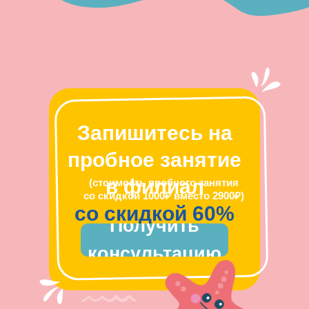
Запишитесь на
пробное занятие
в филиал
(стоимость пробного занятия
со скидкой 1000₽ вместо 2900₽)
со скидкой 60%
Получить
консультацию