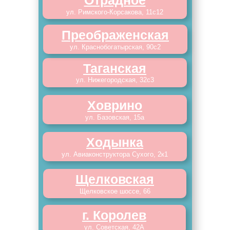
Отрадное
ул. Римского-Корсакова, 11с12
Преображенская
ул. Краснобогатырская, 90с2
Таганская
ул. Нижегородская, 32с3
Ховрино
ул. Базовская, 15а
Ходынка
ул. Авиаконструктора Сухого, 2к1
Щелковская
Щелковское шоссе, 66
г. Королев
ул. Советская, 42А