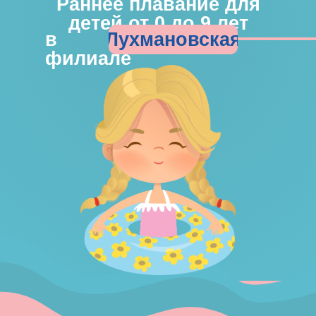
Раннее плавание для
детей от 0 до 9 лет
Лухмановская
в
филиале