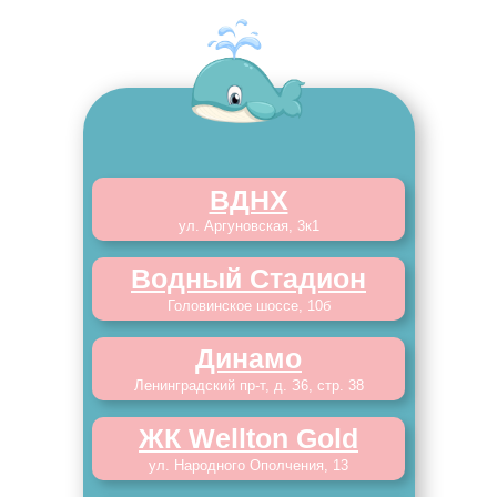
ВДНХ
ул. Аргуновская, 3к1
Водный Стадион
Головинское шоссе, 10б
Динамо
Ленинградский пр-т, д. З6, стр. 38
ЖК Wellton Gold
ул. Народного Ополчения, 13