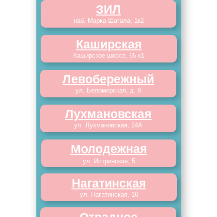
ЗИЛ
наб. Марка Шагала, 1к2
Каширская
Каширское шоссе, 65 к1
Левобережный
ул. Беломорская, д. 9
Лухмановская
ул. Лухмановская, 24А
Молодежная
ул. Истринская, 5
Нагатинская
ул. Нагатинская, 16