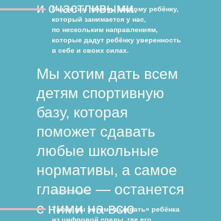
и счастливыми.
Мы хотим помочь каждому ребёнку,
который занимается у нас,
по нескольким направлениям,
которые дадут ребёнку уверенность
в себе и своих силах.
Мы хотим дать всем
детям спортивную
базу, которая
поможет сдавать
любые школьные
нормативы, а самое
главное — останется
с ними на всю
Также мы хотим «вырвать» ребёнка
из цифровой среды, где его