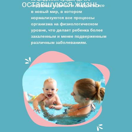
оставшуюся жизнь.
окружают гаджеты и погрузить его
в новый мир, в котором
нормализуются все процессы
организма на физиологическом
уровне, что делает ребенка более
закаленным и менее подверженным
различным заболеваниям.