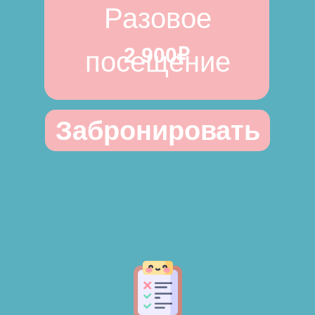
Разовое
2 900₽
посещение
Забронировать