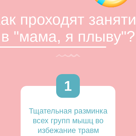
ак проходят занят
в "мама, я плыву"?
1
Тщательная разминка
всех групп мышц во
избежание травм