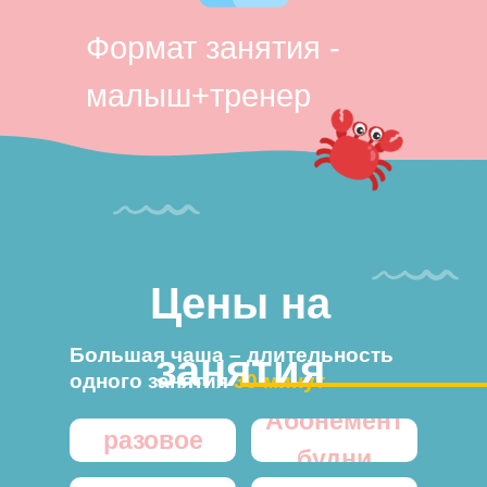
Формат занятия -
малыш+тренер
Цены на
Большая чаша – длительность
занятия
одного занятия
30 минут
Абонемент
разовое
будни