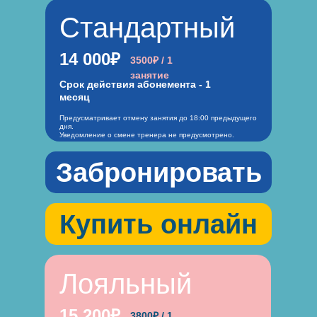
Стандартный
14 000₽
3500₽ / 1
занятие
Срок действия абонемента - 1
месяц
Предусматривает отмену занятия до 18:00 предыдущего
дня.
Уведомление о смене тренера не предусмотрено.
Забронировать
Купить онлайн
Лояльный
15 200₽
3800₽ / 1