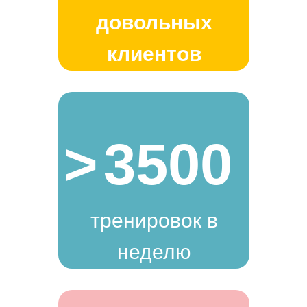
довольных
клиентов
>
3500
тренировок в
неделю