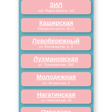
ЗИЛ
наб. Марка Шагала, 1к2
Каширская
Каширское шоссе, 65 к1
Левобережный
ул. Беломорская, д. 9
Лухмановская
ул. Лухмановская, 24А
Молодежная
ул. Истринская, 5
Нагатинская
ул. Нагатинская, 16