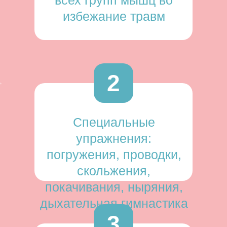
всех групп мышц во
избежание травм
2
Специальные
упражнения:
погружения, проводки,
скольжения,
покачивания, ныряния,
дыхательная гимнастика
3