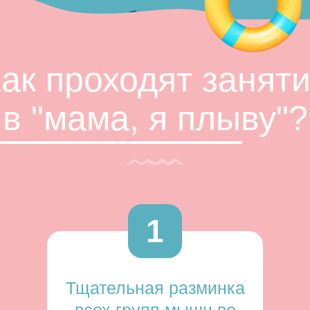
области.
ак проходят занят
в "мама, я плыву"?
1
Тщательная разминка