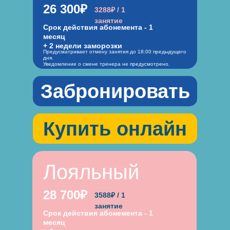
26 300₽
3288₽ / 1
занятие
Срок действия абонемента - 1
месяц
+ 2 недели заморозки
Предусматривает отмену занятия до 18:00 предыдущего
дня.
Уведомление о смене тренера не предусмотрено.
Забронировать
Купить онлайн
Лояльный
28 700₽
3588₽ / 1
занятие
Срок действия абонемента - 1
месяц