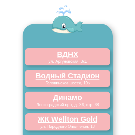
ВДНХ
ул. Аргуновская, 3к1
Водный Стадион
Головинское шоссе, 10б
Динамо
Ленинградский пр-т, д. З6, стр. 38
ЖК Wellton Gold
ул. Народного Ополчения, 13