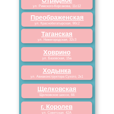
Отрадное
ул. Римского-Корсакова, 11с12
Преображенская
ул. Краснобогатырская, 90с2
Таганская
ул. Нижегородская, 32с3
Ховрино
ул. Базовская, 15а
Ходынка
ул. Авиаконструктора Сухого, 2к1
Щелковская
Щелковское шоссе, 66
г. Королев
ул. Советская, 42А