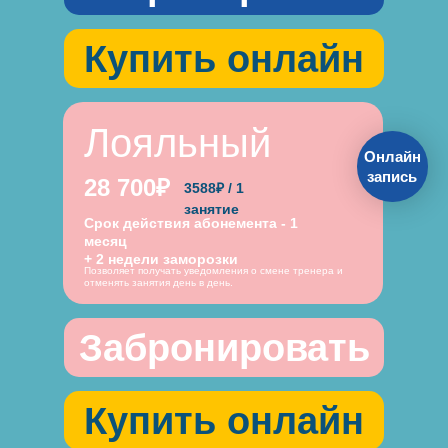
Купить онлайн
Лояльный
Онлайн
запись
28 700₽
3588₽ / 1
занятие
Срок действия абонемента - 1
месяц
+ 2 недели заморозки
Позволяет получать уведомления о смене тренера и
отменять занятия день в день.
Забронировать
Купить онлайн