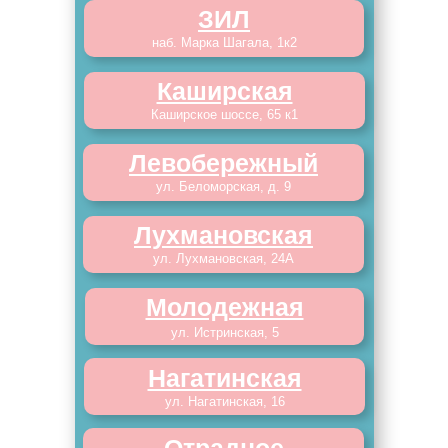
ЗИЛ
наб. Марка Шагала, 1к2
Каширская
Каширское шоссе, 65 к1
Левобережный
ул. Беломорская, д. 9
Лухмановская
ул. Лухмановская, 24А
Молодежная
ул. Истринская, 5
Нагатинская
ул. Нагатинская, 16