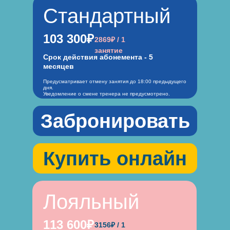
Стандартный
103 300₽
2869₽ / 1
занятие
Срок действия абонемента - 5
месяцев
Предусматривает отмену занятия до 18:00 предыдущего
дня.
Уведомление о смене тренера не предусмотрено.
Забронировать
Купить онлайн
Лояльный
113 600₽
3156₽ / 1