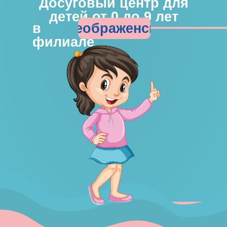
Досуговый центр для
детей от 0 до 9 лет
Преображенская
в
филиале