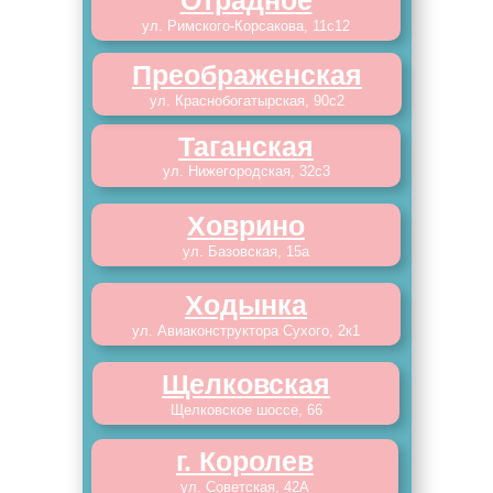
Отрадное
ул. Римского-Корсакова, 11с12
Преображенская
ул. Краснобогатырская, 90с2
Таганская
ул. Нижегородская, 32с3
Ховрино
ул. Базовская, 15а
Ходынка
ул. Авиаконструктора Сухого, 2к1
Щелковская
Щелковское шоссе, 66
г. Королев
ул. Советская, 42А