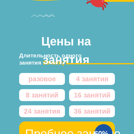
Цены на
Длительность одного
занятия
занятия
30 минут
разовое
4 занятия
8 занятий
16 занятий
24 занятия
36 занятий
Пробное занятие
-60%