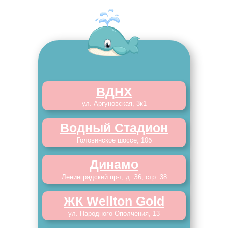
ВДНХ
ул. Аргуновская, 3к1
Водный Стадион
Головинское шоссе, 10б
Динамо
Ленинградский пр-т, д. З6, стр. 38
ЖК Wellton Gold
ул. Народного Ополчения, 13