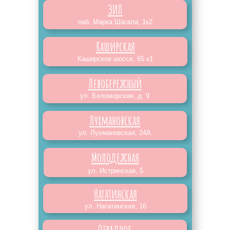
ЗИЛ
наб. Марка Шагала, 1к2
Каширская
Каширское шоссе, 65 к1
Левобережный
ул. Беломорская, д. 9
Лухмановская
ул. Лухмановская, 24А
Молодежная
ул. Истринская, 5
Нагатинская
ул. Нагатинская, 16
Отрадное