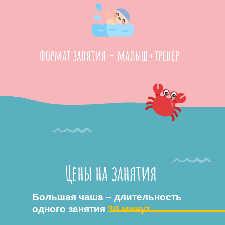
Формат занятия - малыш+тренер
Цены на занятия
Большая чаша – длительность
одного занятия
30 минут