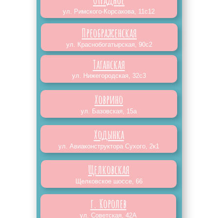
ул. Римского-Корсакова, 11с12
Преображенская
ул. Краснобогатырская, 90с2
Таганская
ул. Нижегородская, 32с3
Ховрино
ул. Базовская, 15а
Ходынка
ул. Авиаконструктора Сухого, 2к1
Щелковская
Щелковское шоссе, 66
г. Королев
ул. Советская, 42А