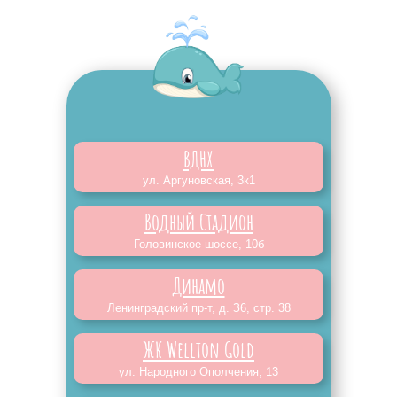
ВДНХ
ул. Аргуновская, 3к1
Водный Стадион
Головинское шоссе, 10б
Динамо
Ленинградский пр-т, д. З6, стр. 38
ЖК Wellton Gold
ул. Народного Ополчения, 13