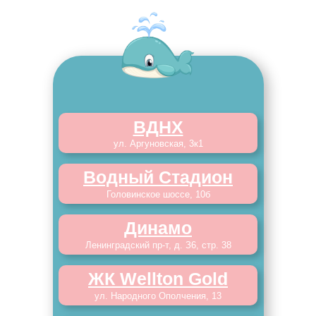
ВДНХ
ул. Аргуновская, 3к1
Водный Стадион
Головинское шоссе, 10б
Динамо
Ленинградский пр-т, д. З6, стр. 38
ЖК Wellton Gold
ул. Народного Ополчения, 13