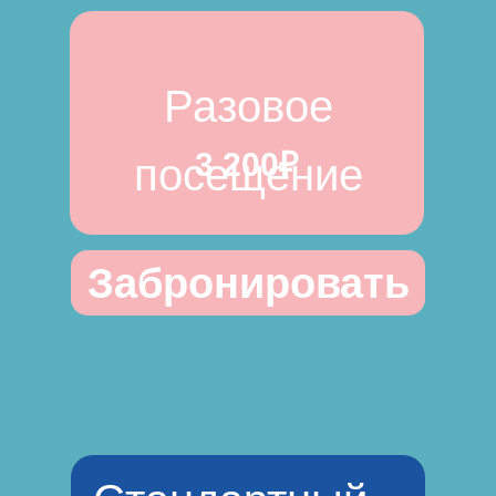
Разовое
3 200₽
посещение
Забронировать