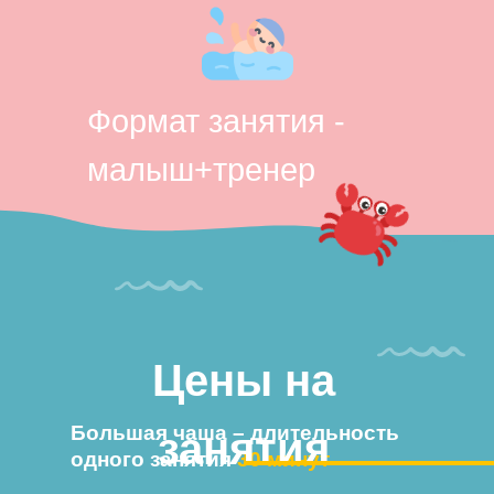
Формат занятия -
малыш+тренер
Цены на
Большая чаша – длительность
занятия
одного занятия
30 минут