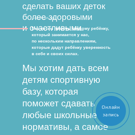
сделать ваших деток
более здоровыми
и счастливыми.
Мы хотим помочь каждому ребёнку,
который занимается у нас,
по нескольким направлениям,
которые дадут ребёнку уверенность
в себе и своих силах.
Мы хотим дать всем
детям спортивную
базу, которая
поможет сдавать
Онлайн
любые школьные
запись
нормативы, а самое