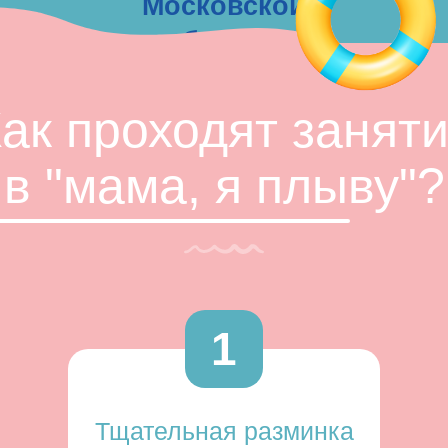
Московской
области.
ак проходят занят
в "мама, я плыву"?
1
Тщательная разминка