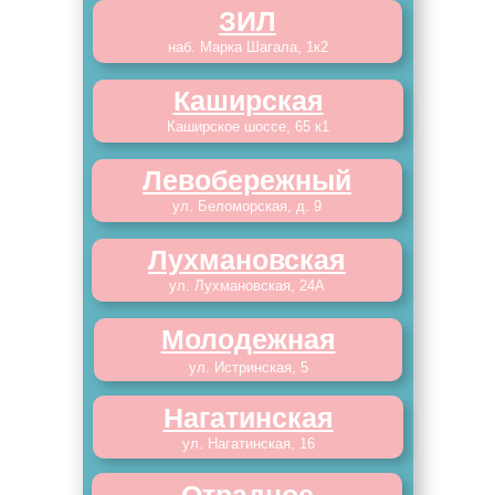
ЗИЛ
наб. Марка Шагала, 1к2
Каширская
Каширское шоссе, 65 к1
Левобережный
ул. Беломорская, д. 9
Лухмановская
ул. Лухмановская, 24А
Молодежная
ул. Истринская, 5
Нагатинская
ул. Нагатинская, 16