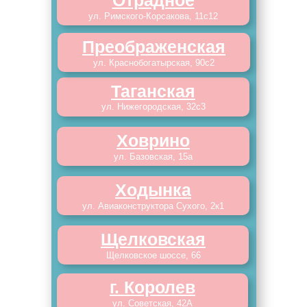
Отрадное
ул. Римского-Корсакова, 11с12
Преображенская
ул. Краснобогатырская, 90с2
Таганская
ул. Нижегородская, 32с3
Ховрино
ул. Базовская, 15а
Ходынка
ул. Авиаконструктора Сухого, 2к1
Щелковская
Щелковское шоссе, 66
г. Королев
ул. Советская, 42А