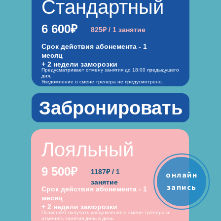
Стандартный
6 600₽
825₽ / 1 занятие
Срок действия абонемента - 1
месяц
+ 2 недели заморозки
Предусматривает отмену занятия до 18:00 предыдущего
дня.
Уведомление о смене тренера не предусмотрено.
Забронировать
Лояльный
9 500₽
1187₽ / 1
онлайн
занятие
запись
Срок действия абонемента - 1
месяц
+ 2 недели заморозки
Позволяет получать уведомления о смене тренера и
отменять занятия день в день.