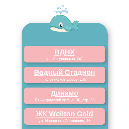
ВДНХ
ул. Аргуновская, 3к1
Водный Стадион
Головинское шоссе, 10б
Динамо
Ленинградский пр-т, д. З6, стр. 38
ЖК Wellton Gold
ул. Народного Ополчения, 13