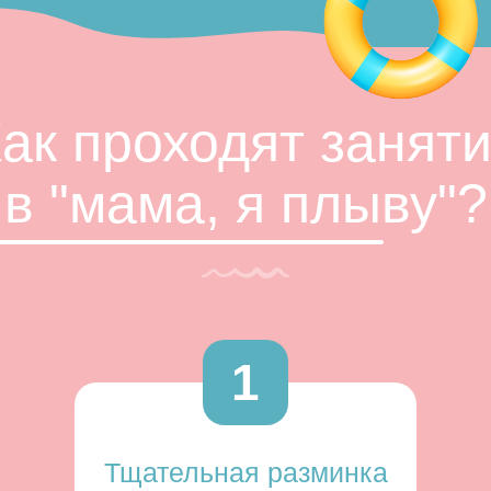
ак проходят занят
в "мама, я плыву"?
1
Тщательная разминка