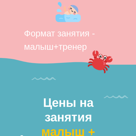
Формат занятия -
малыш+тренер
Цены на
занятия
малыш +