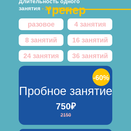
Длительность одного
тренер
занятия
- 30 минут
разовое
4 занятия
8 занятий
16 занятий
24 занятия
36 занятий
-60%
Пробное занятие
750₽
2150