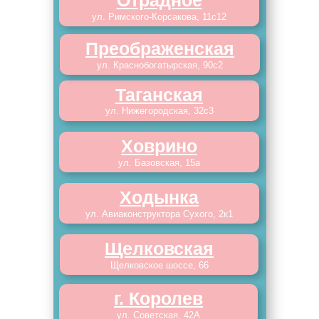
Отрадное
ул. Римского-Корсакова, 11с12
Преображенская
ул. Краснобогатырская, 90с2
Таганская
ул. Нижегородская, 32с3
Ховрино
ул. Базовская, 15а
Ходынка
ул. Авиаконструктора Сухого, 2к1
Щелковская
Щелковское шоссе, 66
г. Королев
ул. Советская, 42А