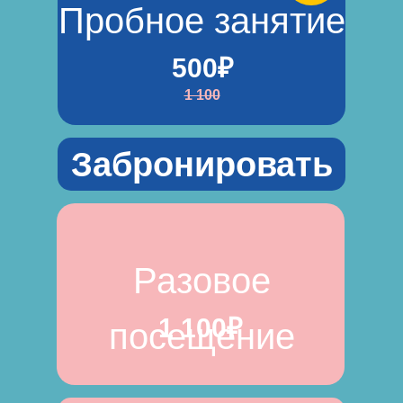
Пробное занятие
500₽
1 100
Забронировать
Разовое
1 100₽
посещение