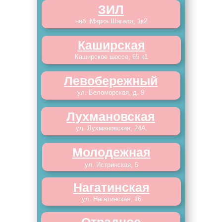
ЗИЛ
наб. Марка Шагала, 1к2
Каширская
Каширское шоссе, 65 к1
Левобережный
ул. Беломорская, д. 9
Лухмановская
ул. Лухмановская, 24А
Молодежная
ул. Истринская, 5
Нагатинская
ул. Нагатинская, 16