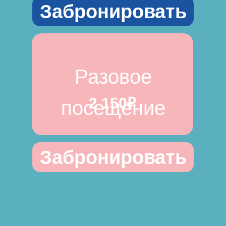
Забронировать
Разовое
2 150₽
посещение
Забронировать